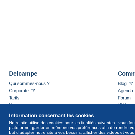
Delcampe
Comm
Qui sommes-nous ?
Blog
Corporate
Agenda
Tarifs
Forum
Nous contacter
Vidéos
Information concernant les cookies
Notre site utilise des cookies pour les finalités suivantes : vous f
plateforme, garder en mémoire vos préférences afin de rendre votr
Français
USD
America/Indiana/Vevay
Mod
but d’adapter notre site à vos besoins, afficher des vidéos et vou