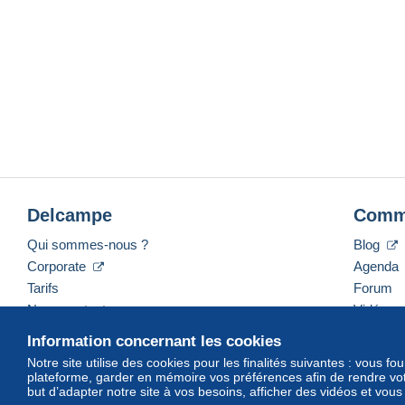
Delcampe
Comm
Qui sommes-nous ?
Blog
Corporate
Agenda
Tarifs
Forum
Nous contacter
Vidéos
Information concernant les cookies
Notre site utilise des cookies pour les finalités suivantes : vous f
plateforme, garder en mémoire vos préférences afin de rendre votr
Français
USD
America/Indiana/Vevay
Mod
but d’adapter notre site à vos besoins, afficher des vidéos et vou