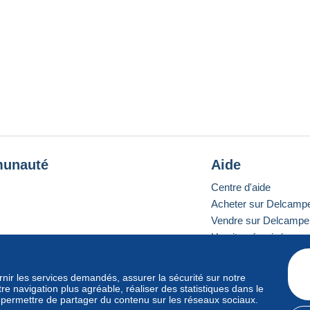
unauté
Aide
Centre d'aide
Acheter sur Delcamp
Vendre sur Delcampe
Un site sécurisé
ournir les services demandés, assurer la sécurité sur notre
e navigation plus agréable, réaliser des statistiques dans le
e standard
s permettre de partager du contenu sur les réseaux sociaux.