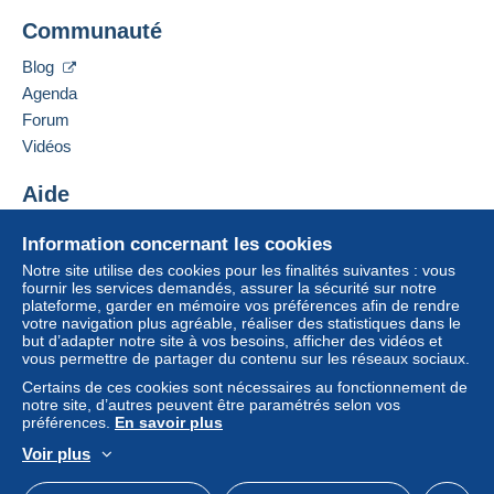
Ajouter ce vendeur aux favoris
Communauté
Contacter le vendeur
Lettre (format normal/petite lettre)
Ajouter ce vendeur à ma liste noire
Blog
1,10 €
Agenda
Lettre recommandée (format normal/petite
Forum
lettre) + assurance (suivi)
Vidéos
3,75 €
Aide
Centre d'aide
Conditions de paiement :
Information concernant les cookies
Acheter sur Delcampe
Tous les paiements se font par le site Delcampe. En
Notre site utilise des cookies pour les finalités suivantes : vous
Vendre sur Delcampe
fonction des possibilités proposées par le vendeur, vous
fournir les services demandés, assurer la sécurité sur notre
plateforme, garder en mémoire vos préférences afin de rendre
pouvez utiliser
PayPal
, ajouter une
carte de
Un site sécurisé
votre navigation plus agréable, réaliser des statistiques dans le
crédit/débit
ou faire un
virement
. Aucun paiement n’est
but d’adapter notre site à vos besoins, afficher des vidéos et
réalisé par chèque ou virement bancaire direct au
vous permettre de partager du contenu sur les réseaux sociaux.
vendeur.
Certains de ces cookies sont nécessaires au fonctionnement de
notre site, d’autres peuvent être paramétrés selon vos
L’acheteur utilise les moyens de paiement disponibles
préférences.
En savoir plus
sur Delcampe dans la page "
Mes achats : A payer
".
Voir plus
Un paiement ne passant pas par
le système de
Français
USD
Mode standard
America/
paiement integré au site
sera remboursé par le