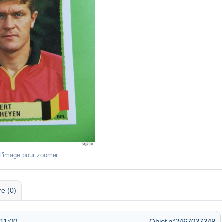
 l'image pour zoomer
re (0)
 11:00
Objet n°2467037348