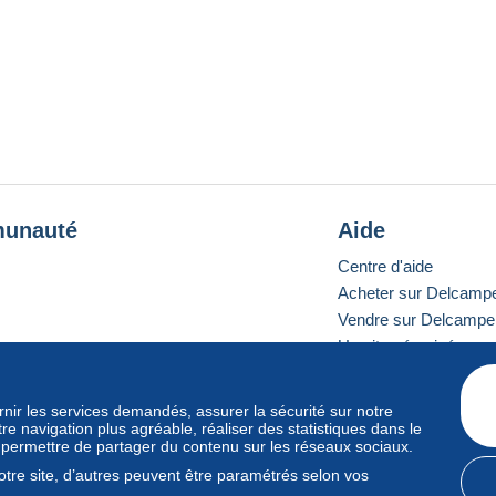
unauté
Aide
Centre d'aide
Acheter sur Delcamp
Vendre sur Delcampe
Un site sécurisé
ournir les services demandés, assurer la sécurité sur notre
e navigation plus agréable, réaliser des statistiques dans le
e standard
s permettre de partager du contenu sur les réseaux sociaux.
tre site, d’autres peuvent être paramétrés selon vos