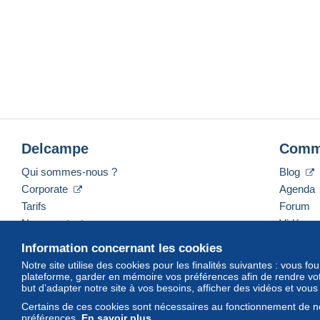
Delcampe
Comm
Qui sommes-nous ?
Blog
Corporate
Agenda
Tarifs
Forum
Nous contacter
Vidéos
Information concernant les cookies
Notre site utilise des cookies pour les finalités suivantes : vous f
plateforme, garder en mémoire vos préférences afin de rendre votr
Français
USD
America/Indiana/Vevay
Mod
but d’adapter notre site à vos besoins, afficher des vidéos et vou
Certains de ces cookies sont nécessaires au fonctionnement de no
préférences.
En savoir plus