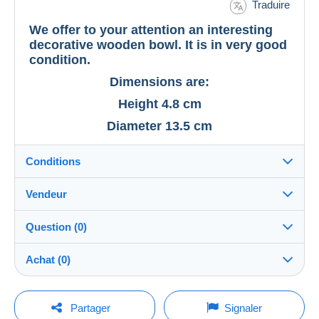
Traduire
We offer to your attention an interesting
decorative wooden bowl. It is in very good
condition.
Dimensions are:
Height 4.8 cm
Diameter 13.5 cm
Conditions
Vendeur
Détails des conditions de vente
Question (0)
Expédition
simeivan
100%
(185x)
Envoi après paiement dans les 2 jours
Achat (0)
Boutique
Remise en main propre :
Oui
Pour poser une question, vous devez ouvrir
Dernière actualisation : 03:56:55
Partager
Signaler
une session.