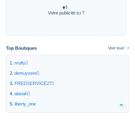
Votre publicité ici ?
Top Boutiques
Voir tout
multy
demuysere
FREDSERVICE27
alanah
liberty_one