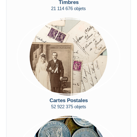
Timbres
Uniquement en réduction
21 114 676 objets
Livraison gratuite
Méthodes de paiement
PayPal
Virement bancaire
Visa
Mastercard
Bancontact
iDeal
Maestro
Tout désélectionner
Cartes Postales
Résidence du vendeur
52 922 375 objets
Monde entier