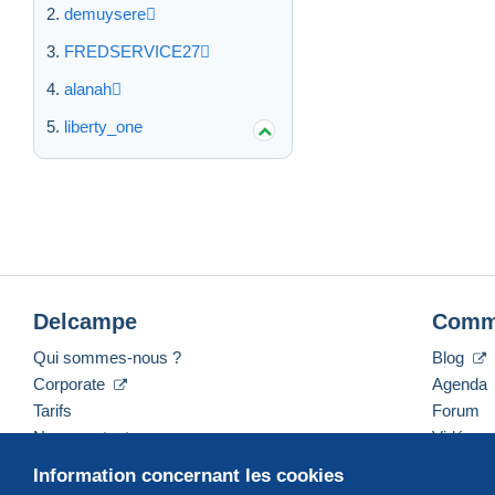
demuysere
FREDSERVICE27
alanah
liberty_one
Delcampe
Comm
Qui sommes-nous ?
Blog
Corporate
Agenda
Tarifs
Forum
Nous contacter
Vidéos
Information concernant les cookies