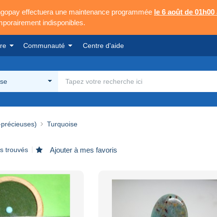
Mangopay effectuera une maintenance programmée
le 6 août de 01h00
emporairement indisponibles.
re
Communauté
Centre d'aide
ise
-précieuses)
Turquoise
ts trouvés
Ajouter à mes favoris