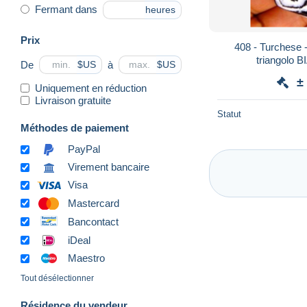
Fermant dans
heures
Prix
408 - Turchese 
triangolo
De
à
$US
$US
±
Uniquement en réduction
Livraison gratuite
Statut
Méthodes de paiement
PayPal
Virement bancaire
Visa
Mastercard
Bancontact
iDeal
Maestro
Tout désélectionner
Résidence du vendeur