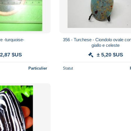
re -turquoise-
356 - Turchese - Ciondolo ovale con
giallo e celeste
 2,87 $US
± 5,20 $US
Particulier
Statut