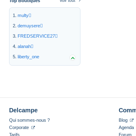
Top Boutiques
Voir tout
multy
demuysere
FREDSERVICE27
alanah
liberty_one
Delcampe
Comm
Qui sommes-nous ?
Blog
Corporate
Agenda
Tarifs
Forum