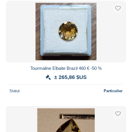
Uniquement en réduction
Livraison gratuite
Méthodes de paiement
PayPal
Virement bancaire
Visa
Mastercard
Bancontact
Tourmaline Elbaite Brazil 460 € -50 %
iDeal
± 265,86 $US
Maestro
Tout désélectionner
Statut
Particulier
Résidence du vendeur
Monde entier