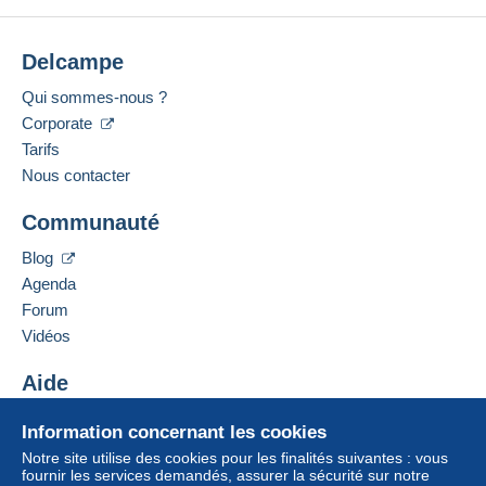
Delcampe
Qui sommes-nous ?
Corporate
Tarifs
Nous contacter
Communauté
Blog
Agenda
Forum
Vidéos
Aide
Centre d'aide
Information concernant les cookies
Acheter sur Delcampe
Notre site utilise des cookies pour les finalités suivantes : vous
Vendre sur Delcampe
fournir les services demandés, assurer la sécurité sur notre