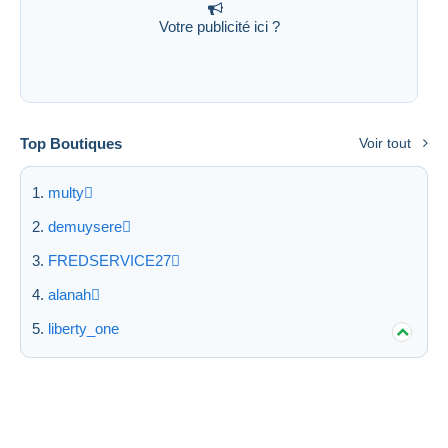
Votre publicité ici ?
Top Boutiques
Voir tout
multy
demuysere
FREDSERVICE27
alanah
liberty_one