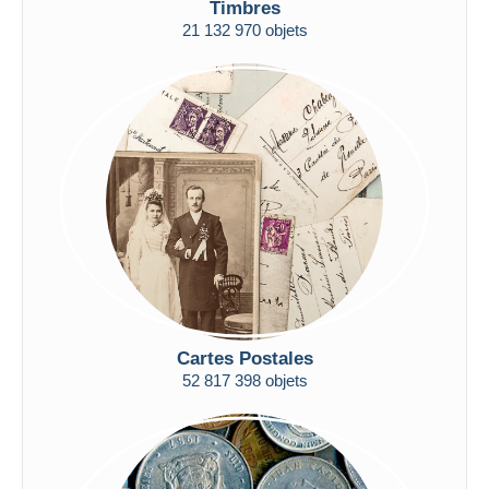
Timbres
Uniquement en réduction
21 132 970 objets
Livraison gratuite
Méthodes de paiement
PayPal
Virement bancaire
Visa
Mastercard
Bancontact
iDeal
Maestro
Tout désélectionner
Cartes Postales
Résidence du vendeur
52 817 398 objets
Monde entier