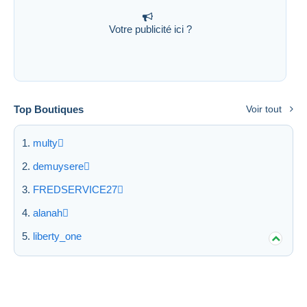
Votre publicité ici ?
Top Boutiques
Voir tout
multy
demuysere
FREDSERVICE27
alanah
liberty_one