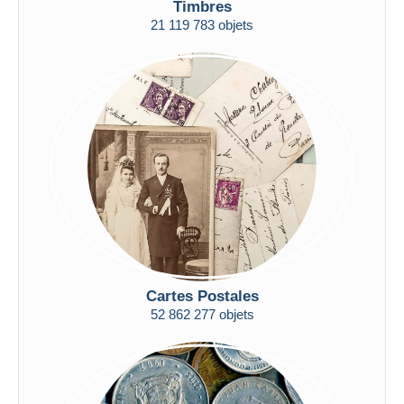
Timbres
Uniquement en réduction
21 119 783 objets
Livraison gratuite
Méthodes de paiement
PayPal
Virement bancaire
Visa
Mastercard
Bancontact
iDeal
Maestro
Tout désélectionner
Cartes Postales
Résidence du vendeur
52 862 277 objets
Monde entier