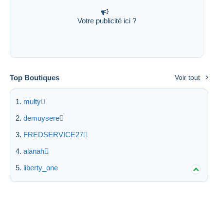
Votre publicité ici ?
Top Boutiques
Voir tout
multy
demuysere
FREDSERVICE27
alanah
liberty_one