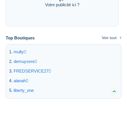
Votre publicité ici ?
Top Boutiques
Voir tout
multy
demuysere
FREDSERVICE27
alanah
liberty_one