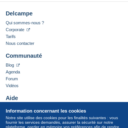
Delcampe
Qui sommes-nous ?
Corporate
Tarifs
Nous contacter
Communauté
Blog
Agenda
Forum
Vidéos
Aide
Centre d'aide
Information concernant les cookies
Acheter sur Delcampe
Notre site utilise des cookies pour les finalités suivantes : vous
Vendre sur Delcampe
fournir les services demandés, assurer la sécurité sur notre
plateforme, garder en mémoire vos préférences afin de rendre
Un site sécurisé