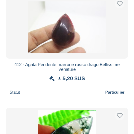
Uniquement en réduction
Livraison gratuite
Méthodes de paiement
PayPal
Virement bancaire
Visa
Mastercard
Bancontact
412 - Agata Pendente marrone rosso drago Bellissime
venature
iDeal
± 5,20 $US
Maestro
Tout désélectionner
Statut
Particulier
Résidence du vendeur
Monde entier