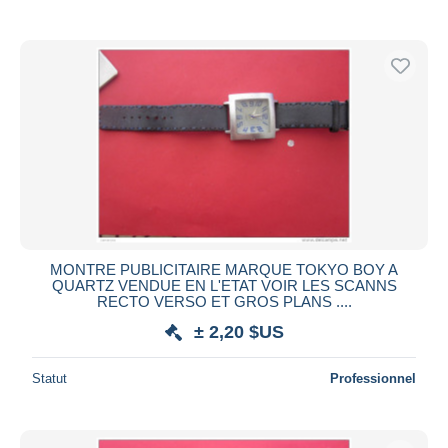
De
à
$US
$US
Uniquement en réduction
Livraison gratuite
Méthodes de paiement
PayPal
Virement bancaire
Visa
Mastercard
Bancontact
iDeal
MONTRE PUBLICITAIRE MARQUE TOKYO BOY A
QUARTZ VENDUE EN L'ETAT VOIR LES SCANNS
Maestro
RECTO VERSO ET GROS PLANS ....
Tout désélectionner
± 2,20 $US
Résidence du vendeur
Statut
Professionnel
Monde entier