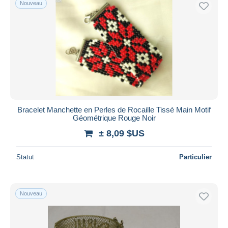
Nouveau
Uniquement en réduction
Livraison gratuite
Méthodes de paiement
PayPal
Virement bancaire
Visa
Mastercard
Bancontact
Bracelet Manchette en Perles de Rocaille Tissé Main Motif
Géométrique Rouge Noir
iDeal
± 8,09 $US
Maestro
Tout désélectionner
Statut
Particulier
Résidence du vendeur
Monde entier
Nouveau