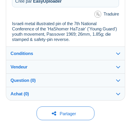
Créé par
EasyUploader
Traduire
Israeli metal illustrated pin of the 7th National
Conference of the 'HaShomer HaTzair' ('Young Guard')
youth movement, Passover 1969; 26mm, 1.85g; die
stamped & safety-pin reverse.
Conditions
Vendeur
Détails des conditions de vente
Question (0)
Expédition
JerusalemStamps
--%
(2x)
Compte
Envoi après paiement dans les 14 jours
fermé
Achat (0)
Garantie :
Boutique
Droit de rétractation
|
Frais de retour à charge de
Pour poser une question, vous devez ouvrir
Dernière actualisation : 04:38:43
Partager
l’acheteur.
une session.
Pour connaître les délais de retour et de
Membre depuis le :
Aucun achat pour le moment. Soyez le premier !
remboursement du lot, consultez les
conditions
Ouvrir une session
30 juin 2023