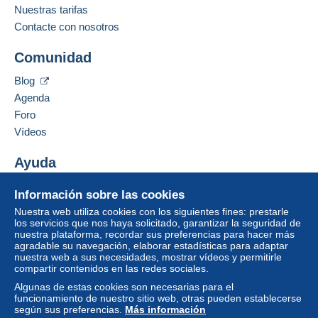
Nuestras tarifas
Contacte con nosotros
Comunidad
Blog
Agenda
Foro
Vídeos
Ayuda
Centro de ayuda
Información sobre las cookies
Comprar en Delcampe
Nuestra web utiliza cookies con los siguientes fines: prestarle
Vender en Delcampe
los servicios que nos haya solicitado, garantizar la seguridad de
nuestra plataforma, recordar sus preferencias para hacer más
Una página securizada
agradable su navegación, elaborar estadísticas para adaptar
nuestra web a sus necesidades, mostrar vídeos y permitirle
compartir contenidos en las redes sociales.
Algunas de estas cookies son necesarias para el
funcionamiento de nuestro sitio web, otras pueden establecerse
según sus preferencias.
Más información