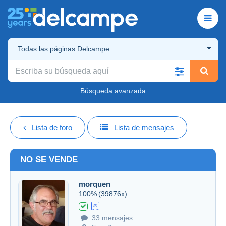
Todas las páginas Delcampe
Búsqueda avanzada
Lista de foro
Lista de mensajes
NO SE VENDE
morquen
100%
(39876x)
33 mensajes