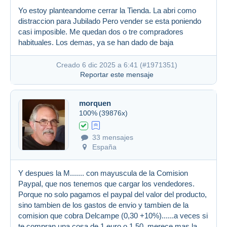
Yo estoy planteandome cerrar la Tienda. La abri como
distraccion para Jubilado Pero vender se esta poniendo
casi imposible. Me quedan dos o tre compradores
habituales. Los demas, ya se han dado de baja
Creado 6 dic 2025 a 6:41 (
#1971351
)
Reportar este mensaje
morquen
100%
(39876x)
33 mensajes
España
Y despues la M....... con mayuscula de la Comision
Paypal, que nos tenemos que cargar los vendedores.
Porque no solo pagamos el paypal del valor del producto,
sino tambien de los gastos de envio y tambien de la
comision que cobra Delcampe (0,30 +10%)......a veces si
te compran una cosa de 1 euro o 1,50, merece mas la