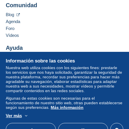
Comunidad
Blog
Agenda
Foro
Vídeos
Ayuda
Centro de ayuda
Información sobre las cookies
Comprar en Delcampe
Nuestra web utiliza cookies con los siguientes fines: prestarle
Vender en Delcampe
los servicios que nos haya solicitado, garantizar la seguridad de
nuestra plataforma, recordar sus preferencias para hacer más
Una página securizada
agradable su navegación, elaborar estadísticas para adaptar
nuestra web a sus necesidades, mostrar vídeos y permitirle
compartir contenidos en las redes sociales.
Algunas de estas cookies son necesarias para el
funcionamiento de nuestro sitio web, otras pueden establecerse
según sus preferencias.
Más información
Ver más
Español
USD
Modo estándar
America/