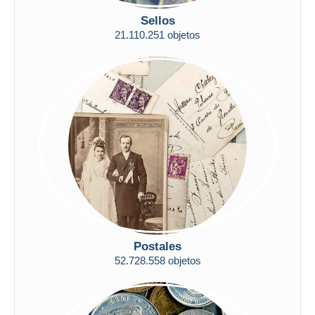
Sellos
Sólo con descuento
Envío gratis
21.110.251 objetos
Métodos de pago
PayPal
Transferencia bancaria
Visa
Mastercard
Bancontact
iDeal
Maestro
Deseleccionar todo
Residencia del vendedor
Postales
52.728.558 objetos
Mundo entero