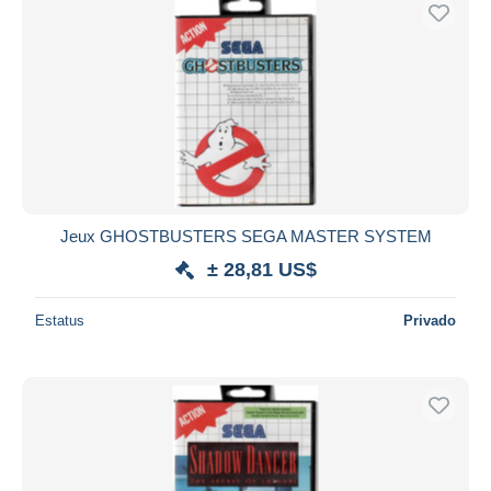
Sólo con descuento
Envío gratis
Métodos de pago
PayPal
Transferencia bancaria
Visa
Mastercard
Bancontact
Jeux GHOSTBUSTERS SEGA MASTER SYSTEM
iDeal
± 28,81 US$
Maestro
Deseleccionar todo
Estatus
Privado
Residencia del vendedor
Mundo entero