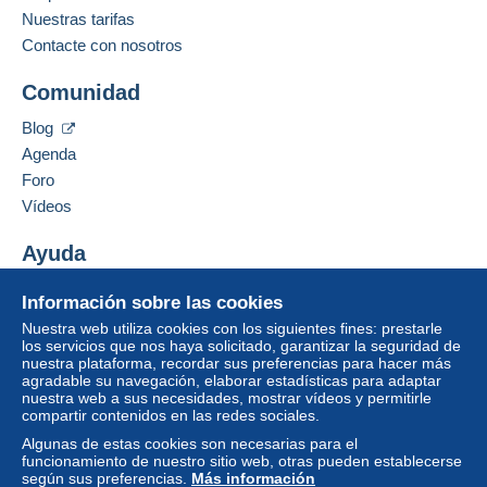
Nuestras tarifas
Contacte con nosotros
Comunidad
Blog
Agenda
Foro
Vídeos
Ayuda
Centro de ayuda
Información sobre las cookies
Comprar en Delcampe
Nuestra web utiliza cookies con los siguientes fines: prestarle
Vender en Delcampe
los servicios que nos haya solicitado, garantizar la seguridad de
nuestra plataforma, recordar sus preferencias para hacer más
Una página securizada
agradable su navegación, elaborar estadísticas para adaptar
nuestra web a sus necesidades, mostrar vídeos y permitirle
compartir contenidos en las redes sociales.
Algunas de estas cookies son necesarias para el
funcionamiento de nuestro sitio web, otras pueden establecerse
según sus preferencias.
Más información