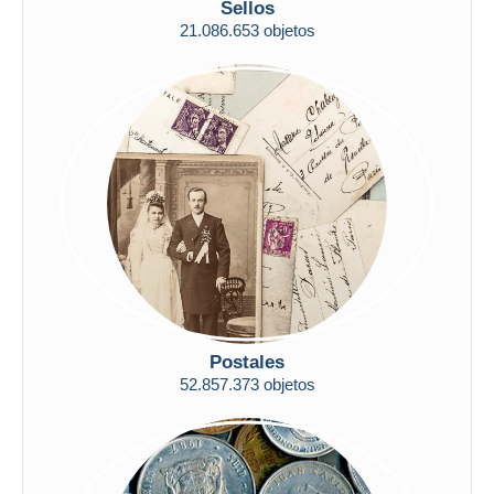
Sellos
Sólo con descuento
Envío gratis
21.086.653 objetos
Métodos de pago
PayPal
Transferencia bancaria
Visa
Mastercard
Bancontact
iDeal
Maestro
Deseleccionar todo
Residencia del vendedor
Postales
52.857.373 objetos
Mundo entero