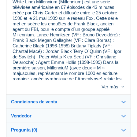
White Line) Millennium (Millennium) est une série
télévisée américaine en 67 épisodes de 43 minutes,
créée par Chris Carter et diffusée entre le 25 octobre
1996 et le 21 mai 1999 sur le réseau Fox. Cette série
met en scène les enquêtes de Frank Black, ancien
agent du FBI, pour le compte d´un groupe appelé
Millennium. Lance Henriksen (VF : Bruno Devoldère) :
Frank Black Megan Gallagher (VF : Clara Borras) :
Catherine Black (1996-1998) Brittany Tiplady (VF :
Chantal Macé) : Jordan Black Terry O´Quinn (VF : Igor
de Savitch) : Peter Watts Klea Scott (VF : Christiane
Delaroche) : Agent Emma Hollis (1998-1999) Dans la
première saison, MillenniuM (avec deux « M »
majuscules, représentant le nombre 1000 en écriture
romaine, année symbolique de l´Apocalypse) relate les
enquêtes de Frank Black, ancien criminologue du FBI
Ver más
désormais retraité. Black est affublé d´une
caractéristique étrange qu´il appelle sa « malédiction »
(voir épisode : la malédiction de Frank Black). En
Condiciones de venta
présence d´un lieu du crime, il a des visions floues et
stroboscopiques qui le renseignent sur la personnalité
Vendedor
du tueur, ses angoisses, ses désirs. Installé à Seattle
Destino:
avec sa femme Catherine et sa fille Jordan dans une
paisible maison jaune, Frank Black continue néanmoins
Ver la lista de países
Pregunta (0)
ses enquêtes en tant que consultant auprès du groupe