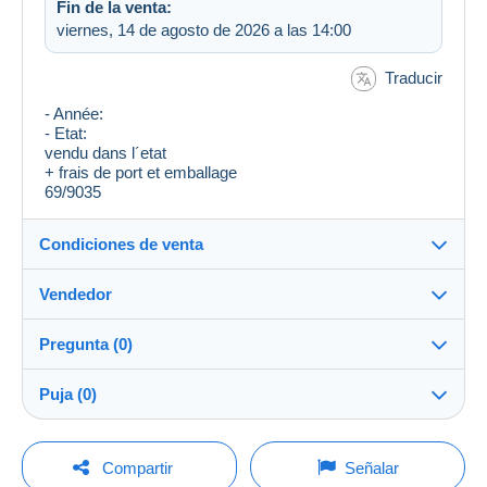
Fin de la venta:
viernes, 14 de agosto de 2026 a las 14:00
Traducir
- Année:
- Etat:
vendu dans l´etat
+ frais de port et emballage
69/9035
Condiciones de venta
Vendedor
Destino:
Ver la lista de países
Pregunta (0)
mamani
100%
(6012x)
Envío:
Puja (0)
Envío después del pago
Tienda
Gastos:
La venta se prolongará un minuto si se presenta una
A cargo del comprador
Para hacer una pregunta, debe iniciar una
oferta menos de un minuto antes del plazo.
Compartir
Señalar
sesión.