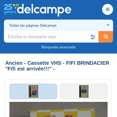
Todas las páginas Delcampe
Búsqueda avanzada
Ancien - Cassette VHS - FIFI BRINDACIER
"Fifi est arrivée!!!" -