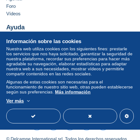
Foro
integrado a la página
será reembolsado por el
vendedor al comprador. Una compra no pagada
Vídeos
puede tener consecuencias en la cuenta del
comprador.
Ayuda
Si las condiciones de venta del vendedor incluyen
Centro de ayuda
Información sobre las cookies
cláusulas relativas al pago, estas se considerarán
Comprar en Delcampe
Nuestra web utiliza cookies con los siguientes fines: prestarle
nulas. Las condiciones de pago de la página web
Vender en Delcampe
los servicios que nos haya solicitado, garantizar la seguridad de
Delcampe, tal y como se definen en las
nuestra plataforma, recordar sus preferencias para hacer más
Una página securizada
condiciones de uso
, son las únicas aplicables.
agradable su navegación, elaborar estadísticas para adaptar
nuestra web a sus necesidades, mostrar vídeos y permitirle
Las compras deben pagarse en un plazo de
14
compartir contenidos en las redes sociales.
días
a partir de la recepción de la declaración final
Algunas de estas cookies son necesarias para el
del vendedor.
funcionamiento de nuestro sitio web, otras pueden establecerse
según sus preferencias.
Más información
Garantía:
Ver más
Derecho de retracto
|
Gastos de devolución a
Español
USD
Modo estándar
America/
cargo del comprador.
Para saber el plazo de devolución y de reembolso
del artículo,
consulte las Condiciones de Uso
Delcampe
.
© Delcampe International srl. Todos los derechos reservados.