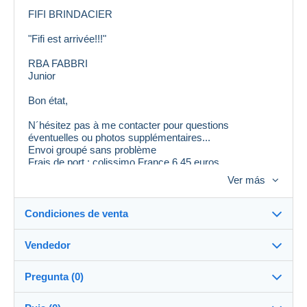
FIFI BRINDACIER
"Fifi est arrivée!!!"
RBA FABBRI
Junior
Bon état,
N´hésitez pas à me contacter pour questions
éventuelles ou photos supplémentaires...
Envoi groupé sans problème
Frais de port : colissimo France 6,45 euros
Envoi Mondial Relay possible
Ver más
Pour l´étranger me contacter
Condiciones de venta
Vendedor
Destino:
Ver la lista de países
Pregunta (0)
tataguegue11
100%
(1059x)
Entrega en persona: