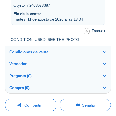
Objeto n°2468678387
Fin de la venta:
martes, 11 de agosto de 2026 a las 13:04
Traducir
CONDITION: USED, SEE THE PHOTO
Condiciones de venta
Vendedor
Destino:
Ver la lista de países
Pregunta (0)
gabinagy
100%
(24086x)
Envío:
Compra (0)
Envío después del pago
Tienda
Gastos:
A cargo del comprador
Para hacer una pregunta, debe iniciar una
Última actualización: 4:51:01
Compartir
Señalar
sesión.
Miembro desde:
Métodos de pago:
15 jun 2004