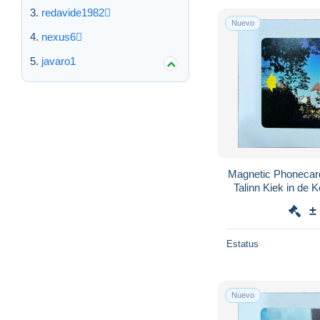
redavide1982
Nuevo
nexus6
javaro1
Magnetic Phonecard Estonia Eesti Telefo
Talinn Kiek i
±
Estatus
Nuevo