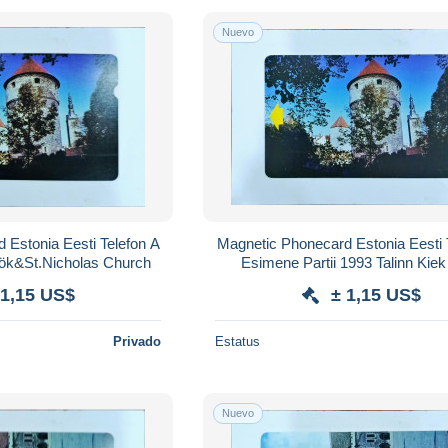
Nuevo
n A
Magnetic Phonecard Estonia Eesti Telefon A
n de Kök&St.Nicholas Church
Esimene Partii 1993 Talinn Kiek in de
Kök&St.Nicholas Church
 1,15 US$
± 1,15 US$
Privado
Estatus
Nuevo