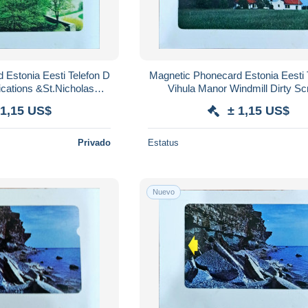
n D
Magnetic Phonecard Estonia Eesti Telefon A
fications &St.Nicholas
Vihula Manor Windmill Dirty Sc
hurch
 1,15 US$
± 1,15 US$
Privado
Estatus
Nuevo