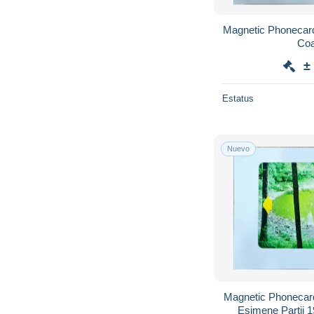
Magnetic Phonecard Estonia Eesti Telefo
Coas
±
Estatus
Nuevo
Magnetic Phonecard Estonia Eesti Telefo
Esimene Partii 