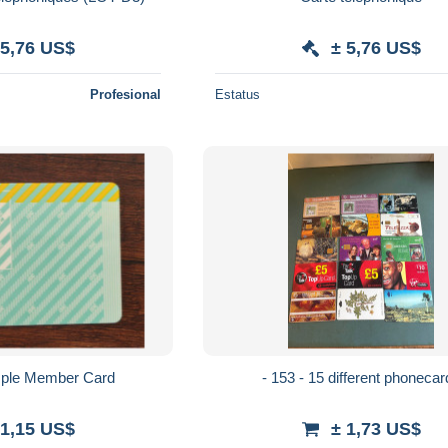
 5,76 US$
± 5,76 US$
Profesional
Estatus
ple Member Card
- 153 - 15 different phoneca
 1,15 US$
± 1,73 US$