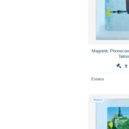
Magnetic Phonecard Estonia Eesti Telefo
±
Estatus
Nuevo