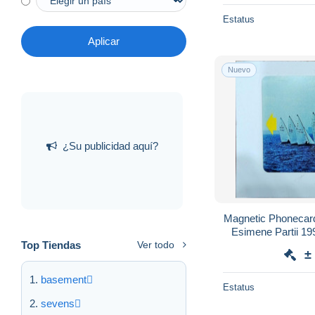
Estatus
Aplicar
Nuevo
¿Su publicidad aquí?
Magnetic Phonecard Estonia Eesti Telefo
Esimene Partii 199
Top Tiendas
Ver todo
±
basement
Estatus
sevens