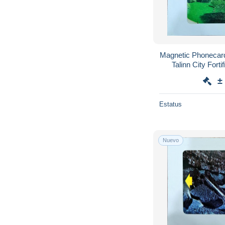
Magnetic Phonecard Estonia Eesti Telefo
Talinn City Forti
C
±
Estatus
Nuevo