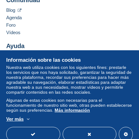
Carta (tamaño normal)
Ocultar los objetos de este vendedor
Blog
1,10 €
Agenda
Carta certificada (tamaño normal/carta
Foro
pequeña) + seguro (seguimiento)
Vídeos
3,75 €
Ayuda
Centro de ayuda
Condiciones de pago:
Información sobre las cookies
Comprar en Delcampe
Todos los pagos se realizan a través de la página web
Nuestra web utiliza cookies con los siguientes fines: prestarle
Vender en Delcampe
de Delcampe. Según las posibilidades ofrecidas por el
los servicios que nos haya solicitado, garantizar la seguridad de
nuestra plataforma, recordar sus preferencias para hacer más
vendedor, puede utilizar
PayPal
, añadir una
tarjeta de
Una página securizada
agradable su navegación, elaborar estadísticas para adaptar
crédito/débito
o realizar una
transferencia a su saldo
.
nuestra web a sus necesidades, mostrar vídeos y permitirle
No se realizan pagos por cheque o transferencia
compartir contenidos en las redes sociales.
bancaria directa al vendedor.
Algunas de estas cookies son necesarias para el
funcionamiento de nuestro sitio web, otras pueden establecerse
El comprador utiliza los medios de pago proporcionados
según sus preferencias.
Más información
por Delcampe en la página "
Mis compras: A pagar
".
Ver más
Un pago que no pase por
el sistema de pago
Español
USD
Modo estándar
America/
integrado a la página
será reembolsado por el
vendedor al comprador. Una compra no pagada puede