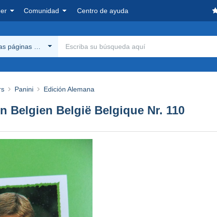
er
Comunidad
Centro de ayuda
las páginas Delcampe
rs
Panini
Edición Alemana
 Belgien België Belgique Nr. 110