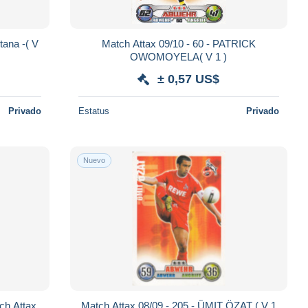
tana -( V
Match Attax 09/10 - 60 - PATRICK
OWOMOYELA( V 1 )
± 0,57 US$
Privado
Estatus
Privado
Nuevo
ch Attax
Match Attax 08/09 - 205 - ÜMIT ÖZAT ( V 1