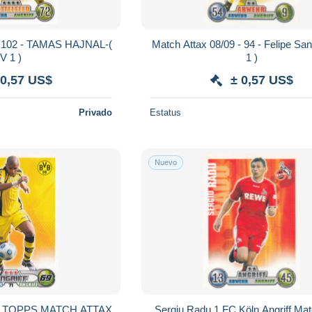
 - 102 - TAMAS HAJNAL-(
Match Attax 08/09 - 94 - Felipe San
V 1 )
1 )
 0,57 US$
± 0,57 US$
Privado
Estatus
Nuevo
 TOPPS MATCH ATTAX
Sergiu Radu 1.FC Köln Angriff Mat