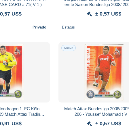
E CARD # 71( V 1 )
erste Saison Bundesliga 2008/ 200
 0,57 US$
± 0,57 US$
Privado
Estatus
Nuevo
ndragon 1. FC Köln
Match Attax Bundesliga 2008/2009
09 Match Attax Trading
206 - Youssef Mohamad ( V 
d ( V 1 )
 0,91 US$
± 0,57 US$