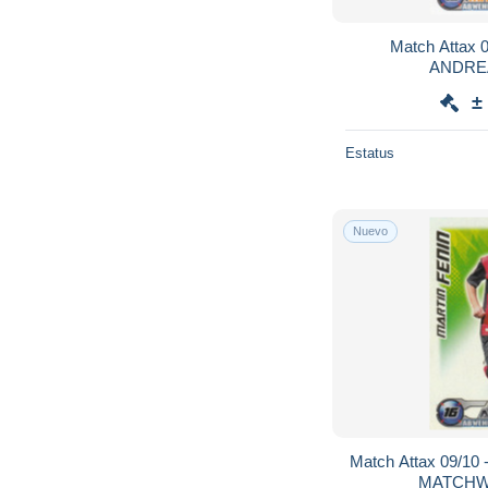
Match Attax 
ANDREA
±
Estatus
Nuevo
Match Attax 09/10
MATCHWI