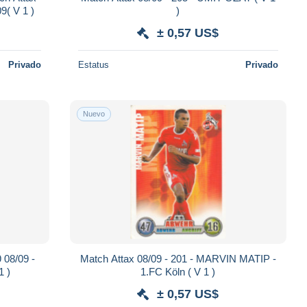
9( V 1 )
)
± 0,57 US$
Privado
Estatus
Privado
Nuevo
 08/09 -
Match Attax 08/09 - 201 - MARVIN MATIP -
1 )
1.FC Köln ( V 1 )
± 0,57 US$