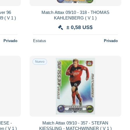
ver 96
Match Attax 09/10 - 318 - THOMAS
9 ( V 1 )
KAHLENBERG ( V 1 )
± 0,58 US$
Privado
Estatus
Privado
Nuevo
IESE -
Match Attax 09/10 - 357 - STEFAN
 ( V 1 )
KIESSLING - MATCHWINNER ( V 1 )