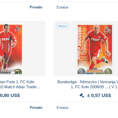
Privado
Estatus
Nuevo
an Freis 1. FC Köln
Bundesliga - Německo | Nemanja V
10 Match Attax Trading
1. FC Koln 2008/09 ... ( V 1 
d ( V 1 )
 0,80 US$
± 0,57 US$
Privado
Estatus