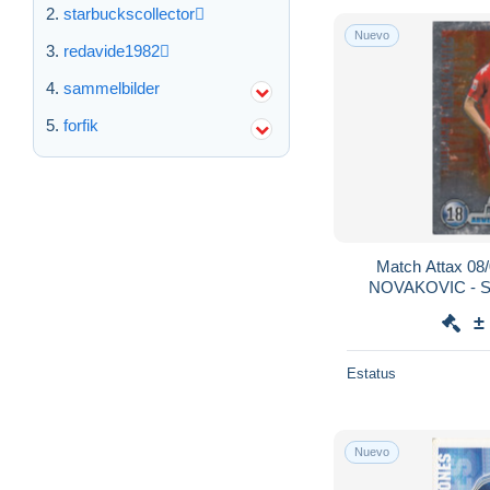
starbuckscollector
Nuevo
redavide1982
sammelbilder
forfik
Match Attax 08
±
Estatus
Nuevo