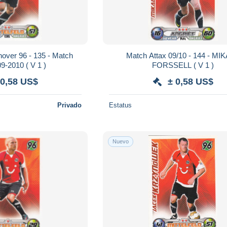
nover 96 - 135 - Match
Match Attax 09/10 - 144 - MI
Attax 2009-2010 ( V 1 )
FORSSELL ( V 1 )
 0,58 US$
± 0,58 US$
Privado
Estatus
Nuevo