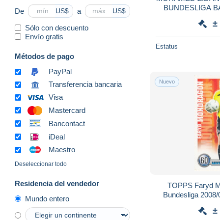
BUNDESLIGA BAS
De
a
US$
US$
±
Sólo con descuento
Envío gratis
Estatus
Métodos de pago
PayPal
Nuevo
Transferencia bancaria
Visa
Mastercard
Bancontact
iDeal
Maestro
Deseleccionar todo
Residencia del vendedor
TOPPS Faryd Mo
Bundesliga 2008/
Mundo entero
Car
±