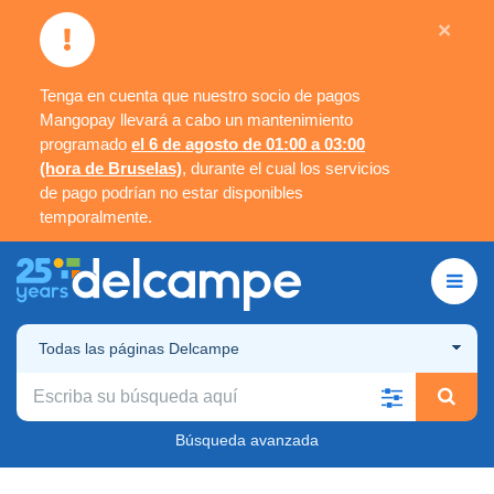
×
Tenga en cuenta que nuestro socio de pagos
Mangopay llevará a cabo un mantenimiento
programado
el 6 de agosto de 01:00 a 03:00
(hora de Bruselas)
, durante el cual los servicios
de pago podrían no estar disponibles
temporalmente.
Todas las páginas Delcampe
Búsqueda avanzada