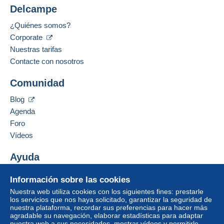
Delcampe
¿Quiénes somos?
Corporate
Nuestras tarifas
Contacte con nosotros
Comunidad
Blog
Agenda
Foro
Vídeos
Ayuda
Centro de ayuda
Información sobre las cookies
Comprar en Delcampe
Nuestra web utiliza cookies con los siguientes fines: prestarle
Vender en Delcampe
los servicios que nos haya solicitado, garantizar la seguridad de
nuestra plataforma, recordar sus preferencias para hacer más
Una página securizada
agradable su navegación, elaborar estadísticas para adaptar
nuestra web a sus necesidades, mostrar vídeos y permitirle