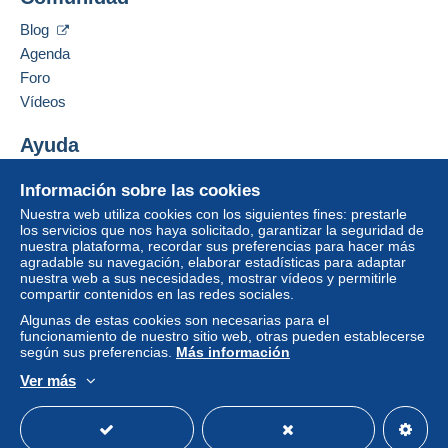
Am Bahnhof 7
proporcionados por Delcampe en la página "
Mis
37130
Gleichen-Rittmarshausen
compras: A pagar
".
Blog
Alemania
Agenda
Un pago que no pase por
el sistema de pago
Foro
integrado a la página
será reembolsado por el
Añadir ese vendedor a los favoritos
vendedor al comprador. Una compra no pagada
Vídeos
Contactar con el vendedor
puede tener consecuencias en la cuenta del
Ocultar los objetos de este vendedor
comprador.
Ayuda
Si las condiciones de venta del vendedor incluyen
Centro de ayuda
Información sobre las cookies
cláusulas relativas al pago, estas se considerarán
Comprar en Delcampe
Nuestra web utiliza cookies con los siguientes fines: prestarle
nulas. Las condiciones de pago de la página web
Vender en Delcampe
los servicios que nos haya solicitado, garantizar la seguridad de
Delcampe, tal y como se definen en las
nuestra plataforma, recordar sus preferencias para hacer más
Una página securizada
condiciones de uso
, son las únicas aplicables.
agradable su navegación, elaborar estadísticas para adaptar
nuestra web a sus necesidades, mostrar vídeos y permitirle
Las compras deben pagarse en un plazo de
14
compartir contenidos en las redes sociales.
días
a partir de la recepción de la declaración final
Algunas de estas cookies son necesarias para el
del vendedor.
funcionamiento de nuestro sitio web, otras pueden establecerse
según sus preferencias.
Más información
Garantía:
Ver más
Derecho de retracto
|
Gastos de devolución a
Español
USD
Modo estándar
America/
cargo del comprador.
Para saber el plazo de devolución y de reembolso
del artículo,
consulte las Condiciones de Uso