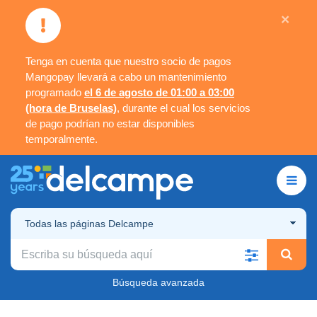
×
Tenga en cuenta que nuestro socio de pagos
Mangopay llevará a cabo un mantenimiento
programado
el 6 de agosto de 01:00 a 03:00
(hora de Bruselas)
, durante el cual los servicios
de pago podrían no estar disponibles
temporalmente.
Todas las páginas Delcampe
Búsqueda avanzada