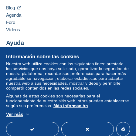
LONDON
integrado a la página
será reembolsado por el
Blog
W9 1UZ
vendedor al comprador. Una compra no pagada
Agenda
Reino Unido
puede tener consecuencias en la cuenta del
Foro
comprador.
Vídeos
Añadir ese vendedor a los favoritos
Si las condiciones de venta del vendedor incluyen
Contactar con el vendedor
cláusulas relativas al pago, estas se considerarán
Ayuda
Ocultar los objetos de este vendedor
nulas. Las condiciones de pago de la página web
Centro de ayuda
Delcampe, tal y como se definen en las
Información sobre las cookies
Comprar en Delcampe
condiciones de uso
, son las únicas aplicables.
Nuestra web utiliza cookies con los siguientes fines: prestarle
Vender en Delcampe
los servicios que nos haya solicitado, garantizar la seguridad de
Las compras deben pagarse en un plazo de
14
nuestra plataforma, recordar sus preferencias para hacer más
Una página securizada
días
a partir de la recepción de la declaración final
agradable su navegación, elaborar estadísticas para adaptar
del vendedor.
nuestra web a sus necesidades, mostrar vídeos y permitirle
compartir contenidos en las redes sociales.
Garantía:
Algunas de estas cookies son necesarias para el
Derecho de retracto
|
Gastos de devolución a
funcionamiento de nuestro sitio web, otras pueden establecerse
cargo del comprador.
según sus preferencias.
Más información
Para saber el plazo de devolución y de reembolso
Ver más
del artículo,
consulte las Condiciones de Uso
Español
USD
Modo estándar
America/
Delcampe
.