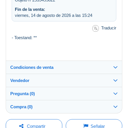
Fin de la venta:
viernes, 14 de agosto de 2026 a las 15:24
Traducir
- Toestand: **
Condiciones de venta
Vendedor
Destino:
Ver la lista de países
Pregunta (0)
pyjz1
100%
(108967x)
Envío:
Compra (0)
Envío después del pago
Tienda
Gastos:
A cargo del comprador
Para hacer una pregunta, debe iniciar una
Última actualización: 1:33:07
Compartir
Señalar