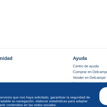
nidad
Ayuda
Centro de ayuda
Comprar en Delcamp
Vender en Delcampe
Una página securizad
 servicios que nos haya solicitado, garantizar la seguridad de
radable su navegación, elaborar estadísticas para adaptar
o estándar
tir contenidos en las redes sociales.