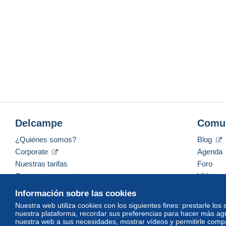
Delcampe
Comu
¿Quiénes somos?
Blog
Corporate
Agenda
Nuestras tarifas
Foro
Contacte con nosotros
Vídeos
Información sobre las cookies
Nuestra web utiliza cookies con los siguientes fines: prestarle los
nuestra plataforma, recordar sus preferencias para hacer más ag
Español
USD
America/Indiana/Vevay
Mod
nuestra web a sus necesidades, mostrar vídeos y permitirle compar