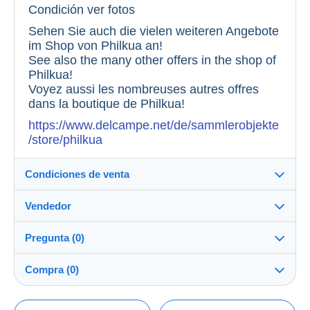
Condición ver fotos
Sehen Sie auch die vielen weiteren Angebote
im Shop von Philkua an!
See also the many other offers in the shop of
Philkua!
Voyez aussi les nombreuses autres offres
dans la boutique de Philkua!
https://www.delcampe.net/de/sammlerobjekte
/store/philkua
Condiciones de venta
Vendedor
Destino:
Ver la lista de países
Pregunta (0)
philkua
100%
(16351x)
Envío:
Compra (0)
Envío después del pago
Tienda
Gastos:
A cargo del comprador