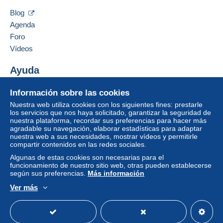
Ocultar los objetos de este vendedor
sobre las entregas, debe ser
Blog
4,40 €
miembro y conectarse.
Agenda
De 6 a 10 objetos
Foro
Identific
Registr
5,20 €
arse
arse
Vídeos
De 11 a 15 objetos
Ayuda
6,10 €
Centro de ayuda
Información sobre las cookies
De 16 a 20 objetos
Comprar en Delcampe
Nuestra web utiliza cookies con los siguientes fines: prestarle
7,00 €
Vender en Delcampe
los servicios que nos haya solicitado, garantizar la seguridad de
nuestra plataforma, recordar sus preferencias para hacer más
Una página securizada
Desde 21
agradable su navegación, elaborar estadísticas para adaptar
nuestra web a sus necesidades, mostrar vídeos y permitirle
0,00 €
compartir contenidos en las redes sociales.
Algunas de estas cookies son necesarias para el
funcionamiento de nuestro sitio web, otras pueden establecerse
Condiciones de pago:
según sus preferencias.
Más información
Todos los pagos se realizan a través de la página web
Ver más
de Delcampe. Según las posibilidades ofrecidas por el
Español
USD
Modo estándar
America/
vendedor, puede utilizar
PayPal
, añadir una
tarjeta de
crédito/débito
o realizar una
transferencia a su saldo
.