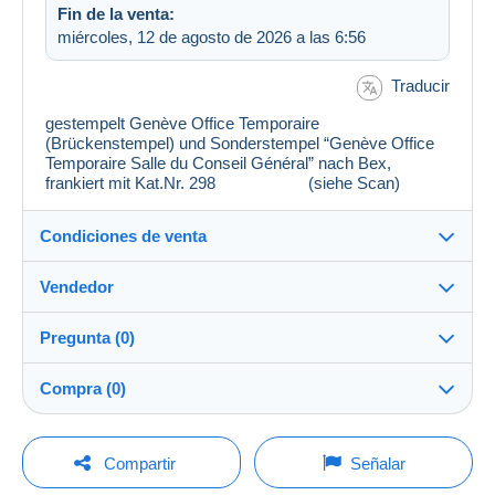
Fin de la venta:
miércoles, 12 de agosto de 2026 a las 6:56
Traducir
gestempelt Genève Office Temporaire
(Brückenstempel) und Sonderstempel “Genève Office
Temporaire Salle du Conseil Général” nach Bex,
frankiert mit Kat.Nr. 298 (siehe Scan)
Condiciones de venta
Vendedor
Destino:
Ver la lista de países
Pregunta (0)
lubube
100%
(23718x)
Envío:
Compra (0)
Envío después del pago
Tienda
Gastos:
A cargo del comprador
Para hacer una pregunta, debe iniciar una
Última actualización: 9:25:06
Compartir
Señalar
sesión.
Miembro desde:
Métodos de pago: