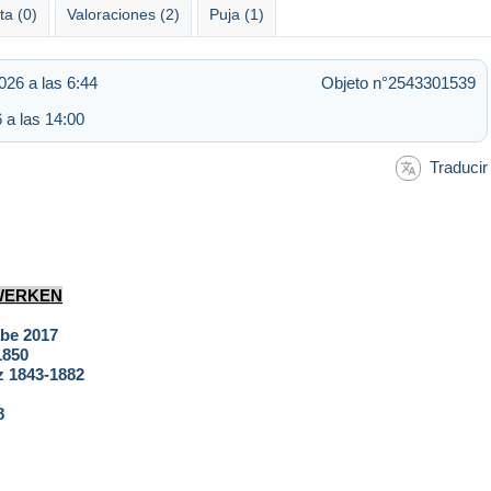
ta (0)
Valoraciones (2)
Puja (1)
026 a las 6:44
Objeto n°2543301539
6 a las 14:00
Traducir
WERKEN
be 2017
1850
 1843-1882
8