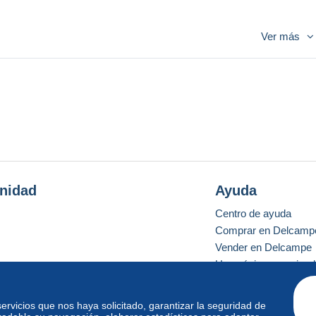
Ver más
cher
B
riefmarken
K
atalog) ausgewiesen
shown (Swiss stamp catalog)
talogue de timbres suisse)
dei francobolli svizzeri)
n.
utomatische E-Mail Benachrichtigung
lles pièces une alerte email automatique
nidad
Ayuda
Centro de ayuda
ou create new items
Comprar en Delcamp
Vender en Delcampe
Una página securizad
 servicios que nos haya solicitado, garantizar la seguridad de