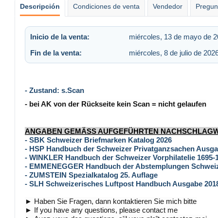
Descripción
Condiciones de venta
Vendedor
Pregun
Inicio de la venta:
miércoles, 13 de mayo de 2
Fin de la venta:
miércoles, 8 de julio de 202
- Zustand: s.Scan
- bei AK von der Rückseite kein Scan = nicht gelaufen
ANGABEN GEMÄSS AUFGEFÜHRTEN NACHSCHLAG
- SBK Schweizer Briefmarken Katalog 2026
- HSP Handbuch der Schweizer Privatganzsachen Ausga
- WINKLER Handbuch der Schweizer Vorphilatelie 1695-
- EMMENEGGER Handbuch der Abstemplungen Schweiz
- ZUMSTEIN Spezialkatalog 25. Auflage
- SLH Schweizerisches Luftpost Handbuch Ausgabe 201
► Haben Sie Fragen, dann kontaktieren Sie mich bitte
► If you have any questions, please contact me