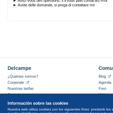
► Avez-vous des questions, s'il vous plaît contactez-moi
► Avete delle domande, si prega di contattare me
► Bei Briefmarken sind die Angaben nach
SBK
(
S
chweizeri
► In the case of stamps, the details according to SBK are 
► Avec des timbres l'information est rapportée par SBK (Ca
► Con francobolli l'informazione è riportata da SBK (Catalogo 
Mit dem Link unten können Sie mich als Favoriten hinzufüge
Sie erhalten dann beim Einstellen von neuen Artikeln eine a
https://www.delcampe.net/de/shop/retro62
Avec ce lien, vous pouvez me ajouter en tant que favori.
Vous pourrez également acquérir lors de la création de nouve
https://www.delcampe.net/de/shop/retro62
Delcampe
Comu
With this link you can add me as a favorite.
¿Quiénes somos?
Blog
You will also receive an automatic e-mail notification when y
Corporate
Agenda
https://www.delcampe.net/de/shop/retro62
Nuestras tarifas
Foro
Contacte con nosotros
Vídeos
Información sobre las cookies
Nuestra web utiliza cookies con los siguientes fines: prestarle los