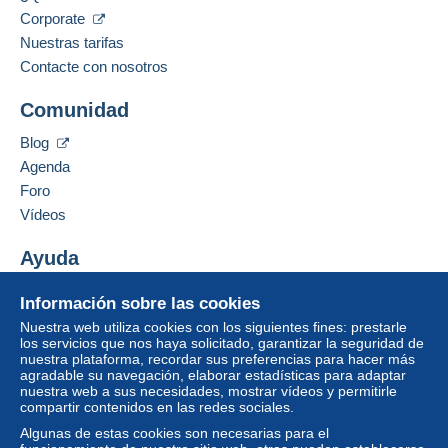
Corporate
Nuestras tarifas
Contacte con nosotros
Comunidad
Blog
Agenda
Foro
Vídeos
Ayuda
Centro de ayuda
Información sobre las cookies
Comprar en Delcampe
Nuestra web utiliza cookies con los siguientes fines: prestarle
Vender en Delcampe
los servicios que nos haya solicitado, garantizar la seguridad de
nuestra plataforma, recordar sus preferencias para hacer más
Una página securizada
agradable su navegación, elaborar estadísticas para adaptar
nuestra web a sus necesidades, mostrar vídeos y permitirle
compartir contenidos en las redes sociales.
Algunas de estas cookies son necesarias para el