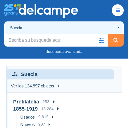
Suecia
Búsqueda avanzada
Suecia
Ver los 134.997 objetos
Prefilatelia
253
1855-1919
13.284
Usados
9.815
Nuevos
907