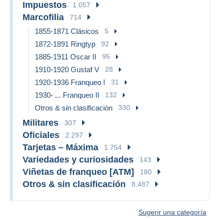
Impuestos
1.057
Marcofilia
714
1855-1871 Clásicos
5
1872-1891 Ringtyp
92
1885-1911 Oscar II
95
1910-1920 Gustaf V
28
1920-1936 Franqueo I
31
1930- ... Franqueo II
132
Otros & sin clasificación
330
Militares
307
Oficiales
2.297
Tarjetas – Máxima
1.754
Variedades y curiosidades
143
Viñetas de franqueo [ATM]
180
Otros & sin clasificación
8.487
Sugerir una categoría