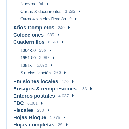
Nuevos
94
Cartas & documentos
1.292
Otros & sin clasificación
9
Años Completos
240
Colecciones
685
Cuadernillos
8.561
1904-50
236
1951-80
2.987
1981-..
5.078
Sin clasificación
260
Emisiones locales
470
Ensayos & reimpresiones
133
Enteros postales
4.637
FDC
6.301
Fiscales
283
Hojas Bloque
1.275
Hojas completas
29