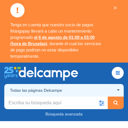
×
Tenga en cuenta que nuestro socio de pagos
Mangopay llevará a cabo un mantenimiento
programado
el 6 de agosto de 01:00 a 03:00
(hora de Bruselas)
, durante el cual los servicios
de pago podrían no estar disponibles
temporalmente.
Todas las páginas Delcampe
Búsqueda avanzada