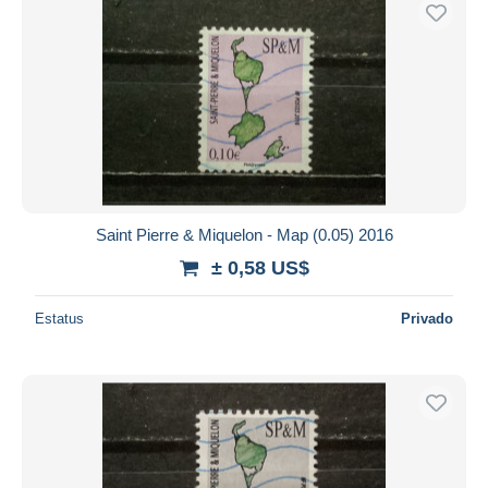
Sólo con descuento
Envío gratis
Métodos de pago
PayPal
Transferencia bancaria
Visa
Mastercard
Bancontact
Saint Pierre & Miquelon - Map (0.05) 2016
iDeal
± 0,58 US$
Maestro
Deseleccionar todo
Estatus
Privado
Residencia del vendedor
Mundo entero