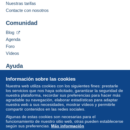
Nuestras tarifas
Contacte con nosotros
Comunidad
Blog
Agenda
Foro
Vídeos
Ayuda
Centro de ayuda
Información sobre las cookies
Comprar en Delcampe
Nuestra web utiliza cookies con los siguientes fines: prestarle
Vender en Delcampe
los servicios que nos haya solicitado, garantizar la seguridad de
nuestra plataforma, recordar sus preferencias para hacer más
Una página securizada
agradable su navegación, elaborar estadísticas para adaptar
nuestra web a sus necesidades, mostrar vídeos y permitirle
compartir contenidos en las redes sociales.
Algunas de estas cookies son necesarias para el
funcionamiento de nuestro sitio web, otras pueden establecerse
según sus preferencias.
Más información