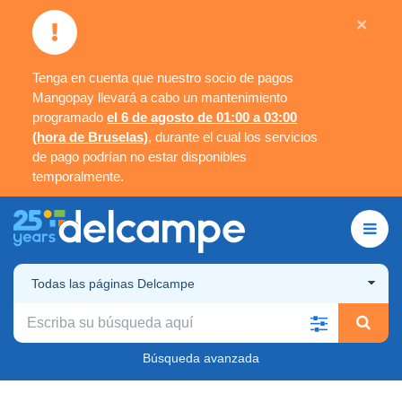
×
Tenga en cuenta que nuestro socio de pagos
Mangopay llevará a cabo un mantenimiento
programado
el 6 de agosto de 01:00 a 03:00
(hora de Bruselas)
, durante el cual los servicios
de pago podrían no estar disponibles
temporalmente.
Todas las páginas Delcampe
Búsqueda avanzada