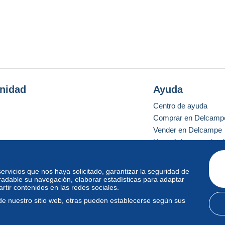
nidad
Ayuda
Centro de ayuda
Comprar en Delcamp
Vender en Delcampe
Una página securizad
 servicios que nos haya solicitado, garantizar la seguridad de
radable su navegación, elaborar estadísticas para adaptar
o estándar
tir contenidos en las redes sociales.
de nuestro sitio web, otras pueden establecerse según sus
diciones de uso
y
privacidad
.
Gestión de las cookies