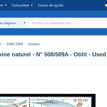
er
Comunidad
Centro de ayuda
las páginas Delcampe
n
1986-1989
Usados
oine naturel - N° 508/509A - Oblit - Used