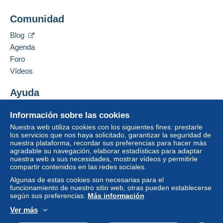
compras: A pagar
".
Añadir ese vendedor a los favoritos
Comunidad
Contactar con el vendedor
Un pago que no pase por
el sistema de pago
Ocultar los objetos de este vendedor
integrado a la página
será reembolsado por el
Blog
vendedor al comprador. Una compra no pagada
Agenda
puede tener consecuencias en la cuenta del
Foro
comprador.
Vídeos
Si las condiciones de venta del vendedor incluyen
cláusulas relativas al pago, estas se considerarán
Ayuda
nulas. Las condiciones de pago de la página web
Centro de ayuda
Delcampe, tal y como se definen en las
Información sobre las cookies
Comprar en Delcampe
condiciones de uso
, son las únicas aplicables.
Nuestra web utiliza cookies con los siguientes fines: prestarle
Vender en Delcampe
los servicios que nos haya solicitado, garantizar la seguridad de
Las compras deben pagarse en un plazo de
14
nuestra plataforma, recordar sus preferencias para hacer más
Una página securizada
días
a partir de la recepción de la declaración final
agradable su navegación, elaborar estadísticas para adaptar
del vendedor.
nuestra web a sus necesidades, mostrar vídeos y permitirle
compartir contenidos en las redes sociales.
Garantía:
Algunas de estas cookies son necesarias para el
Derecho de retracto
|
Gastos de devolución a
funcionamiento de nuestro sitio web, otras pueden establecerse
cargo del comprador.
según sus preferencias.
Más información
Para saber el plazo de devolución y de reembolso
Ver más
del artículo,
consulte las Condiciones de Uso
Español
USD
Modo estándar
America/