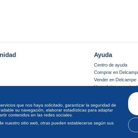
nidad
Ayuda
Centro de ayuda
Comprar en Delcamp
Vender en Delcampe
Una página securizad
 servicios que nos haya solicitado, garantizar la seguridad de
radable su navegación, elaborar estadísticas para adaptar
o estándar
tir contenidos en las redes sociales.
de nuestro sitio web, otras pueden establecerse según sus
diciones de uso
y
privacidad
.
Gestión de las cookies