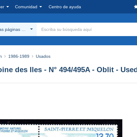
er
Comunidad
Centro de ayuda
las páginas Delcampe
n
1986-1989
Usados
oine des Iles - N° 494/495A - Oblit - Use