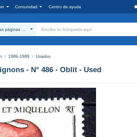
er
Comunidad
Centro de ayuda
las páginas Delcampe
n
1986-1989
Usados
ignons - N° 486 - Oblit - Used