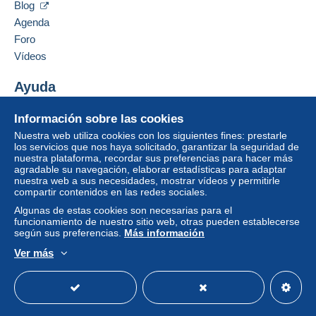
integrado a la página
será reembolsado por el
Blog
vendedor al comprador. Una compra no pagada
Agenda
puede tener consecuencias en la cuenta del
Foro
comprador.
Vídeos
Si las condiciones de venta del vendedor incluyen
cláusulas relativas al pago, estas se considerarán
Ayuda
nulas. Las condiciones de pago de la página web
Centro de ayuda
Delcampe, tal y como se definen en las
Información sobre las cookies
Comprar en Delcampe
condiciones de uso
, son las únicas aplicables.
Nuestra web utiliza cookies con los siguientes fines: prestarle
Vender en Delcampe
los servicios que nos haya solicitado, garantizar la seguridad de
Las compras deben pagarse en un plazo de
14
nuestra plataforma, recordar sus preferencias para hacer más
Una página securizada
días
a partir de la recepción de la declaración final
agradable su navegación, elaborar estadísticas para adaptar
del vendedor.
nuestra web a sus necesidades, mostrar vídeos y permitirle
compartir contenidos en las redes sociales.
Garantía:
Algunas de estas cookies son necesarias para el
Derecho de retracto
|
Gastos de devolución a
funcionamiento de nuestro sitio web, otras pueden establecerse
cargo del comprador.
según sus preferencias.
Más información
Para saber el plazo de devolución y de reembolso
Ver más
del artículo,
consulte las Condiciones de Uso
Español
USD
Modo estándar
America/
Delcampe
.