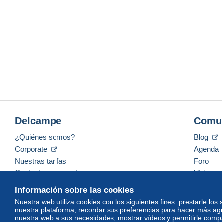
Delcampe
Comu
¿Quiénes somos?
Blog
Corporate
Agenda
Nuestras tarifas
Foro
Contacte con nosotros
Vídeos
Información sobre las cookies
Nuestra web utiliza cookies con los siguientes fines: prestarle los
nuestra plataforma, recordar sus preferencias para hacer más ag
Español
USD
America/Indiana/Vevay
Mod
nuestra web a sus necesidades, mostrar vídeos y permitirle compar