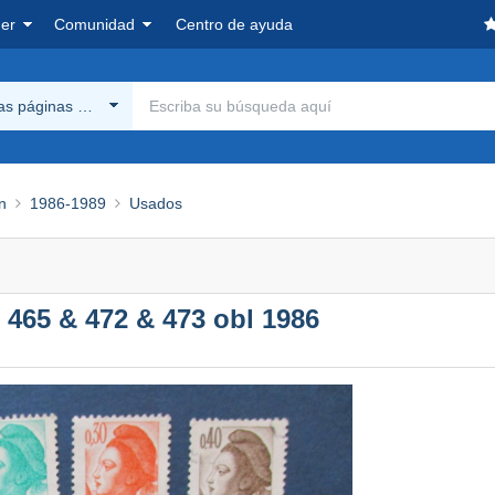
er
Comunidad
Centro de ayuda
las páginas Delcampe
n
1986-1989
Usados
u 465 & 472 & 473 obl 1986