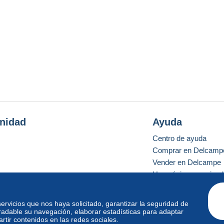
nidad
Ayuda
Centro de ayuda
Comprar en Delcamp
Vender en Delcampe
Una página securizad
 servicios que nos haya solicitado, garantizar la seguridad de
radable su navegación, elaborar estadísticas para adaptar
o estándar
tir contenidos en las redes sociales.