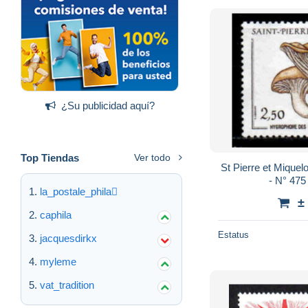
¿Su publicidad aquí?
Top Tiendas
Ver todo
St Pierre et Miquelon - 1987 - Champig
- N° 475 
la_postale_phila
±
caphila
Estatus
jacquesdirkx
myleme
vat_tradition