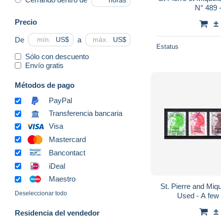
horas
N° 489 -
Precio
±
De
a
US$
US$
Estatus
Sólo con descuento
Envío gratis
Métodos de pago
PayPal
Transferencia bancaria
Visa
Mastercard
Bancontact
iDeal
Maestro
St. Pierre and Miqu
Deseleccionar todo
Used - A few 
±
Residencia del vendedor