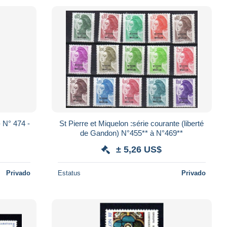
St Pierre et Miquelon :série courante (liberté
de Gandon) N°455** à N°469**
± 5,26 US$
Privado
Estatus
Privado