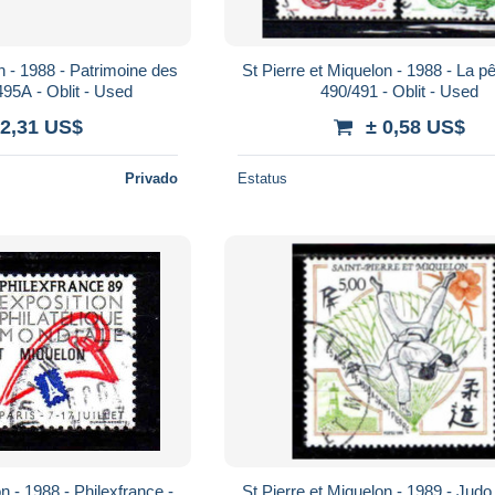
des
St Pierre et Miquelon - 1988 - La pêche - N°
Iles - N° 494/495A - Oblit - Used
490/491 - Oblit - Used
 2,31 US$
± 0,58 US$
Privado
Estatus
nce -
St Pierre et Miquelon - 1989 - Judo - N° 498