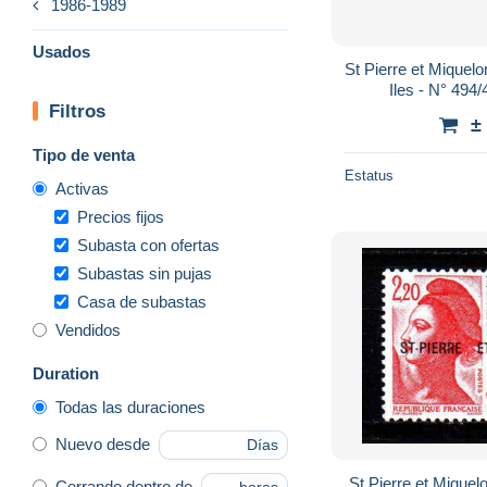
1986-1989
Usados
St Pierre et Miquelon - 1988 - Patrimoine 
Filtros
±
Tipo de venta
Estatus
Activas
Precios fijos
Subasta con ofertas
Subastas sin pujas
Casa de subastas
Vendidos
Duration
Todas las duraciones
Nuevo desde
Días
St Pierre et Miquelon - 1988 - Philexfra
Cerrando dentro de