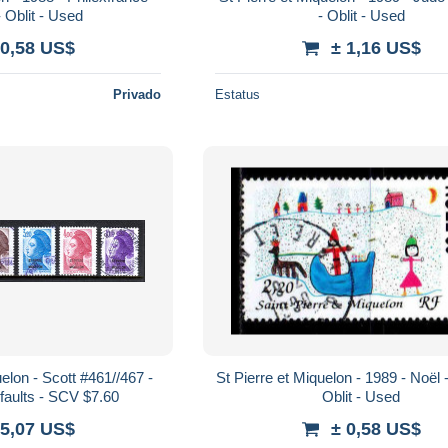
 Oblit - Used
- Oblit - Used
 0,58 US$
± 1,16 US$
Privado
Estatus
elon - Scott #461//467 -
St Pierre et Miquelon - 1989 - Noël - N° 512 -
faults - SCV $7.60
Oblit - Used
 5,07 US$
± 0,58 US$