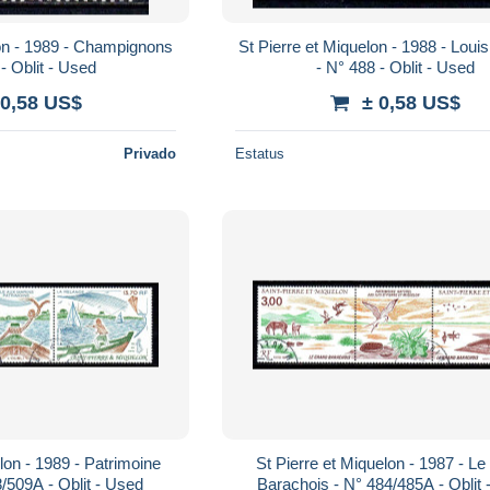
nons
St Pierre et Miquelon - 1988 - Louis Thomas
- N° 497 - Oblit - Used
- N° 488 - Oblit - Used
 0,58 US$
± 0,58 US$
Privado
Estatus
rimoine
St Pierre et Miquelon - 1987 - Le Grand
naturel - N° 508/509A - Oblit - Used
Barachois - N° 484/4