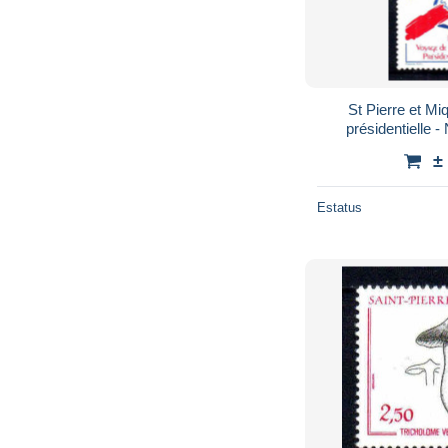
St Pierre et Miquelon - 19
pré
±
Estatus