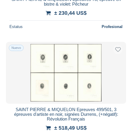
bistre & violet: Pêcheur
± 230,44 US$
Estatus
Profesional
Nuevo
SAINT PIERRE & MIQUELON Epreuves 499/501, 3
épreuves d'artiste en noir, signées Durrens, (+négatif):
Révolution Français
± 518,49 US$