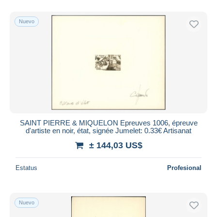
Sólo con descuento
Nuevo
Envío gratis
Métodos de pago
PayPal
Transferencia bancaria
Visa
Mastercard
Bancontact
iDeal
SAINT PIERRE & MIQUELON Epreuves 1006, épreuve
d'artiste en noir, état, signée Jumelet: 0.33€ Artisanat
Maestro
± 144,03 US$
Deseleccionar todo
Estatus
Profesional
Residencia del vendedor
Mundo entero
Nuevo