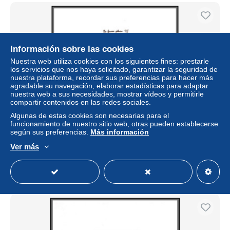
Información sobre las cookies
Nuestra web utiliza cookies con los siguientes fines: prestarle
los servicios que nos haya solicitado, garantizar la seguridad de
nuestra plataforma, recordar sus preferencias para hacer más
agradable su navegación, elaborar estadísticas para adaptar
nuestra web a sus necesidades, mostrar vídeos y permitirle
compartir contenidos en las redes sociales.
Algunas de estas cookies son necesarias para el
2194/ Saint-Pierre et Miquelon PA N°76 faucon pélerin
funcionamiento de nuestro sitio web, otras pueden establecerse
falcon oiseaux (birds) proof bloc gommé ** mnh 1996
según sus preferencias.
Más información
± 32,84 US$
Ver más
Estatus
Profesional