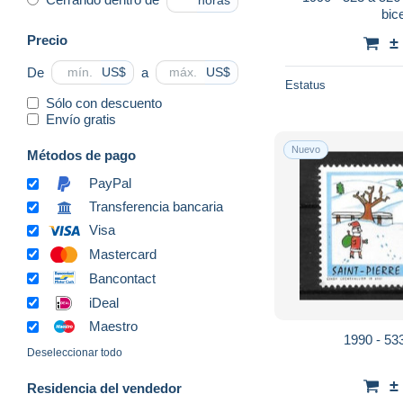
horas
bic
Precio
±
De
a
US$
US$
Estatus
Sólo con descuento
Envío gratis
Nuevo
Métodos de pago
PayPal
Transferencia bancaria
Visa
Mastercard
Bancontact
iDeal
Maestro
1990 - 53
Deseleccionar todo
±
Residencia del vendedor