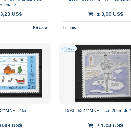
entenaire
 3,23 US$
± 3,00 US$
Privado
Estatus
Nuevo
3 **MNH - Noël
1990 - 522 **MNH - Les 25km de 
 0,69 US$
± 1,04 US$