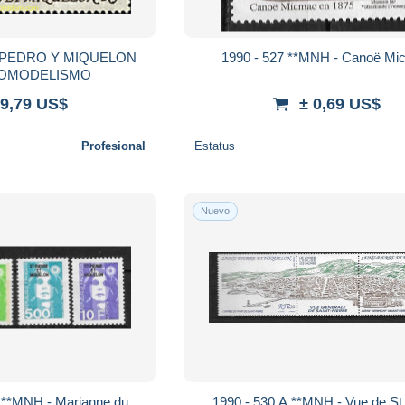
 PEDRO Y MIQUELON
1990 - 527 **MNH - Canoë Mi
ROMODELISMO
 9,79 US$
± 0,69 US$
Profesional
Estatus
Nuevo
6 **MNH - Marianne du
1990 - 530 A **MNH - Vue de St 