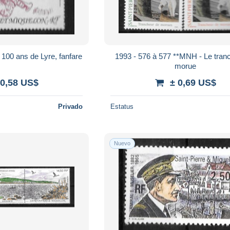
100 ans de Lyre, fanfare
1993 - 576 à 577 **MNH - Le tran
morue
 0,58 US$
± 0,69 US$
Privado
Estatus
Nuevo