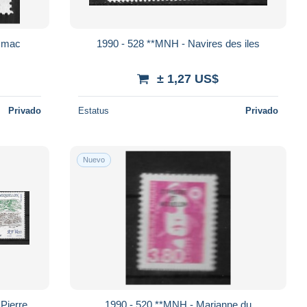
cmac
1990 - 528 **MNH - Navires des iles
± 1,27 US$
Privado
Estatus
Privado
Nuevo
Pierre
1990 - 520 **MNH - Marianne du