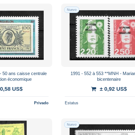
Nuevo
 50 ans caisse centrale
1991 - 552 à 553 **MNH - Maria
tion économique
bicentenaire
 0,58 US$
± 0,92 US$
Privado
Estatus
Nuevo