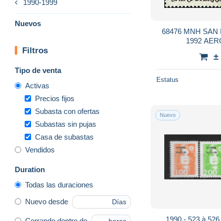
1990-1999
Nuevos
68476 MNH SAN
1992 AE
Filtros
±
Tipo de venta
Estatus
Activas
Precios fijos
Subasta con ofertas
Nuevo
Subastas sin pujas
Casa de subastas
Vendidos
Duration
Todas las duraciones
Nuevo desde
Días
1990 - 523 à 52
Cerrando dentro de