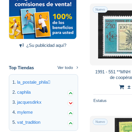
Nuevo
¿Su publicidad aquí?
Top Tiendas
Ver todo
1991 - 551 **MNH -
de coopéra
la_postale_phila
±
caphila
Estatus
jacquesdirkx
myleme
vat_tradition
Nuevo